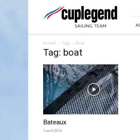
Foiling
Cuplegend
A
Accueil
Tags
Boat
Tag: boat
Bateaux
1 avril 2014