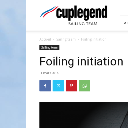
Foiling
Cuplegend
A
Accueil
Sailing team
Foiling initiation
Sailing team
Foiling initiation
1 mars 2014